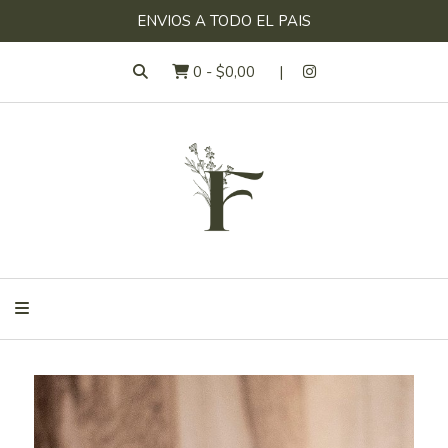
ENVIOS A TODO EL PAIS
0
-
$0,00