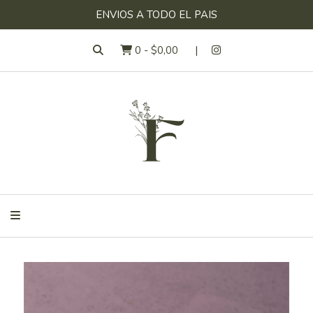
ENVIOS A TODO EL PAIS
0
-
$0,00