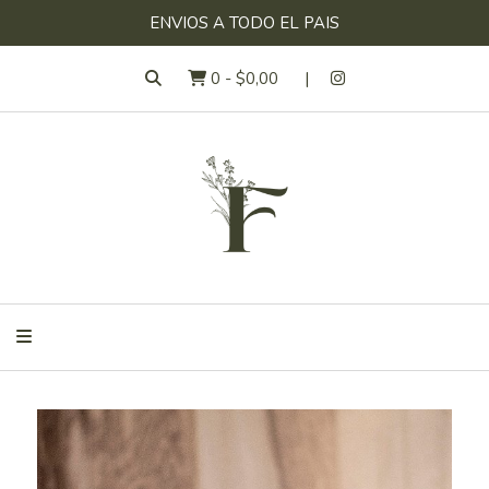
ENVIOS A TODO EL PAIS
0
-
$0,00